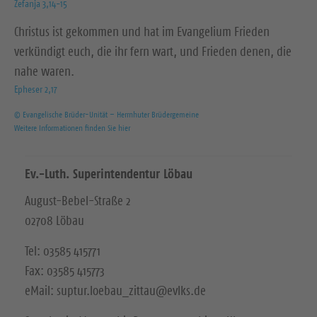
Zefanja 3,14-15
Christus ist gekommen und hat im Evangelium Frieden
verkündigt euch, die ihr fern wart, und Frieden denen, die
nahe waren.
Epheser 2,17
© Evangelische Brüder-Unität – Herrnhuter Brüdergemeine
Weitere Informationen finden Sie hier
Ev.-Luth. Superintendentur Löbau
August-Bebel-Straße 2
02708 Löbau
Tel: 03585 415771
Fax: 03585 415773
eMail: suptur.loebau_zittau@evlks.de