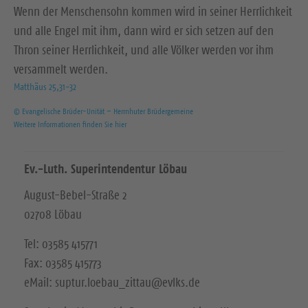
Wenn der Menschensohn kommen wird in seiner Herrlichkeit
und alle Engel mit ihm, dann wird er sich setzen auf den
Thron seiner Herrlichkeit, und alle Völker werden vor ihm
versammelt werden.
Matthäus 25,31-32
© Evangelische Brüder-Unität – Herrnhuter Brüdergemeine
Weitere Informationen finden Sie hier
Ev.-Luth. Superintendentur Löbau
August-Bebel-Straße 2
02708 Löbau
Tel: 03585 415771
Fax: 03585 415773
eMail: suptur.loebau_zittau@evlks.de