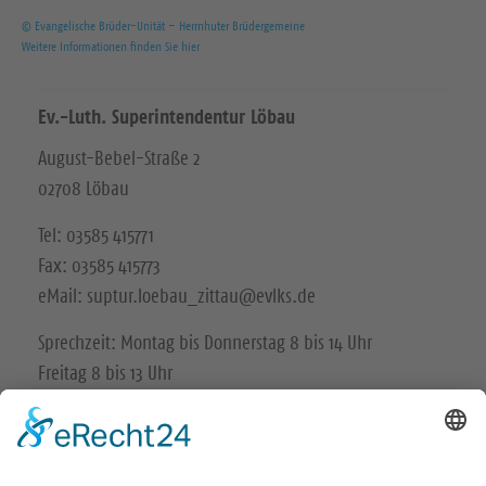
© Evangelische Brüder-Unität – Herrnhuter Brüdergemeine
Weitere Informationen finden Sie hier
Ev.-Luth. Superintendentur Löbau
August-Bebel-Straße 2
02708 Löbau
Tel: 03585 415771
Fax: 03585 415773
eMail: suptur.loebau_zittau@evlks.de
Sprechzeit: Montag bis Donnerstag 8 bis 14 Uhr
Freitag 8 bis 13 Uhr