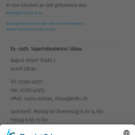
er zum Glauben an Gott gekommen war.
Apostelgeschichte 16,34
© Evangelische Brüder-Unität – Herrnhuter Brüdergemeine
Weitere Informationen finden Sie hier
Ev.-Luth. Superintendentur Löbau
August-Bebel-Straße 2
02708 Löbau
Tel: 03585 415771
Fax: 03585 415773
eMail: suptur.loebau_zittau@evlks.de
Sprechzeit: Montag bis Donnerstag 8 bis 14 Uhr
Freitag 8 bis 13 Uhr