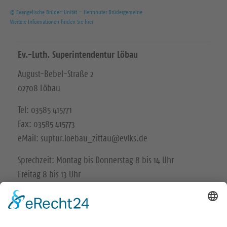
© Evangelische Brüder-Unität – Herrnhuter Brüdergemeine
Weitere Informationen finden Sie hier
Ev.-Luth. Superintendentur Löbau
August-Bebel-Straße 2
02708 Löbau
Tel: 03585 415771
Fax: 03585 415773
eMail: suptur.loebau_zittau@evlks.de
Sprechzeit: Montag bis Donnerstag 8 bis 14 Uhr
Freitag 8 bis 13 Uhr