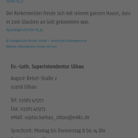
Psalm 65,9
Der Kerkermeister freute sich mit seinem ganzen Hause, dass
er zum Glauben an Gott gekommen war.
Apostelgeschichte 16,34
© Evangelische Brüder-Unität – Herrnhuter Brüdergemeine
Weitere Informationen finden Sie hier
Ev.-Luth. Superintendentur Löbau
August-Bebel-Straße 2
02708 Löbau
Tel: 03585 415771
Fax: 03585 415773
eMail: suptur.loebau_zittau@evlks.de
Sprechzeit: Montag bis Donnerstag 8 bis 14 Uhr