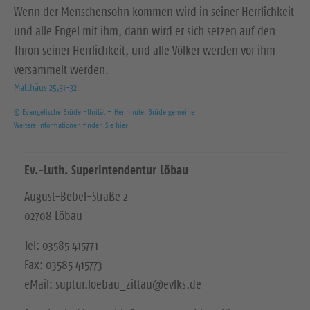
Wenn der Menschensohn kommen wird in seiner Herrlichkeit
und alle Engel mit ihm, dann wird er sich setzen auf den
Thron seiner Herrlichkeit, und alle Völker werden vor ihm
versammelt werden.
Matthäus 25,31-32
© Evangelische Brüder-Unität – Herrnhuter Brüdergemeine
Weitere Informationen finden Sie hier
Ev.-Luth. Superintendentur Löbau
August-Bebel-Straße 2
02708 Löbau
Tel: 03585 415771
Fax: 03585 415773
eMail: suptur.loebau_zittau@evlks.de