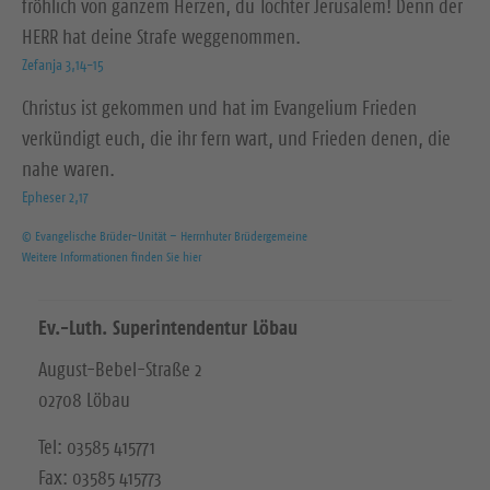
fröhlich von ganzem Herzen, du Tochter Jerusalem! Denn der
HERR hat deine Strafe weggenommen.
Zefanja 3,14-15
Christus ist gekommen und hat im Evangelium Frieden
verkündigt euch, die ihr fern wart, und Frieden denen, die
nahe waren.
Epheser 2,17
© Evangelische Brüder-Unität – Herrnhuter Brüdergemeine
Weitere Informationen finden Sie hier
Ev.-Luth. Superintendentur Löbau
August-Bebel-Straße 2
02708 Löbau
Tel: 03585 415771
Fax: 03585 415773