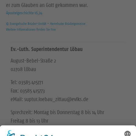
er zum Glauben an Gott gekommen war.
Apostelgeschichte 16,34
© Evangelische Brüder-Unität – Herrnhuter Brüdergemeine
Weitere Informationen finden Sie hier
Ev.-Luth. Superintendentur Löbau
August-Bebel-Straße 2
02708 Löbau
Tel: 03585 415771
Fax: 03585 415773
eMail: suptur.loebau_zittau@evlks.de
Sprechzeit: Montag bis Donnerstag 8 bis 14 Uhr
Freitag 8 bis 13 Uhr