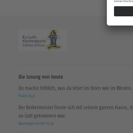
Die Losung von heute
Du machst fröhlich, was da lebet im Osten wie im Westen.
Psalm 65,9
Der Kerkermeister freute sich mit seinem ganzen Hause, 
an Gott gekommen war.
Apostelgeschichte 16,34