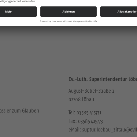
Ev.-Luth. Superintendentur Löb
August-Bebel-Straße 2
02708 Löbau
dass er zum Glauben
Tel: 03585 415771
Fax: 03585 415773
eMail: suptur.loebau_zittau@evl