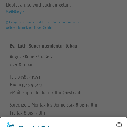
klopfet an, so wird euch aufgetan.
Matthäus 7,7
© Evangelische Brüder-Unität – Herrnhuter Brüdergemeine
Weitere Informationen finden Sie hier
Ev.-Luth. Superintendentur Löbau
August-Bebel-Straße 2
02708 Löbau
Tel: 03585 415771
Fax: 03585 415773
eMail: suptur.loebau_zittau@evlks.de
Sprechzeit: Montag bis Donnerstag 8 bis 14 Uhr
Freitag 8 bis 13 Uhr