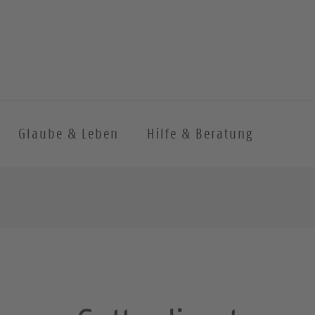
Glaube & Leben
Hilfe & Beratung