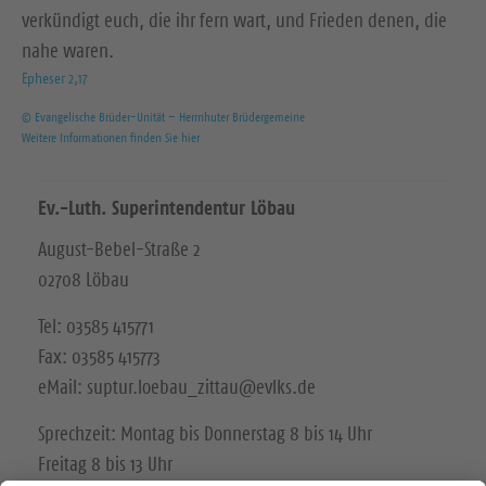
verkündigt euch, die ihr fern wart, und Frieden denen, die
nahe waren.
Epheser 2,17
© Evangelische Brüder-Unität – Herrnhuter Brüdergemeine
Weitere Informationen finden Sie hier
Ev.-Luth. Superintendentur Löbau
August-Bebel-Straße 2
02708 Löbau
Tel: 03585 415771
Fax: 03585 415773
eMail: suptur.loebau_zittau@evlks.de
Sprechzeit: Montag bis Donnerstag 8 bis 14 Uhr
Freitag 8 bis 13 Uhr