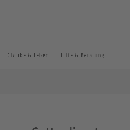
Glaube & Leben
Hilfe & Beratung