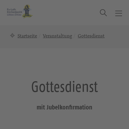
Suche
T
o
g
Startseite
Veranstaltung
Gottesdienst
g
l
e
n
a
v
i
Gottesdienst
g
a
t
i
mit Jubelkonfirmation
o
n