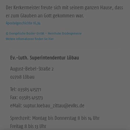
Der Kerkermeister freute sich mit seinem ganzen Hause, dass
er zum Glauben an Gott gekommen war.
Apostelgeschichte 16,34
© Evangelische Brüder-Unität – Herrnhuter Brüdergemeine
Weitere Informationen finden Sie hier
Ev.-Luth. Superintendentur Löbau
August-Bebel-Straße 2
02708 Löbau
Tel: 03585 415771
Fax: 03585 415773
eMail: suptur.loebau_zittau@evlks.de
Sprechzeit: Montag bis Donnerstag 8 bis 14 Uhr
Freitag 8 bis 13 Uhr