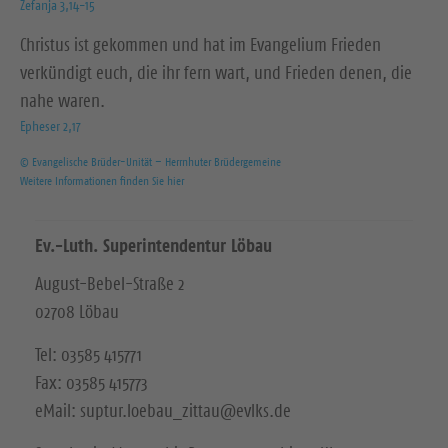
Zefanja 3,14-15
Christus ist gekommen und hat im Evangelium Frieden
verkündigt euch, die ihr fern wart, und Frieden denen, die
nahe waren.
Epheser 2,17
© Evangelische Brüder-Unität – Herrnhuter Brüdergemeine
Weitere Informationen finden Sie hier
Ev.-Luth. Superintendentur Löbau
August-Bebel-Straße 2
02708 Löbau
Tel: 03585 415771
Fax: 03585 415773
eMail: suptur.loebau_zittau@evlks.de