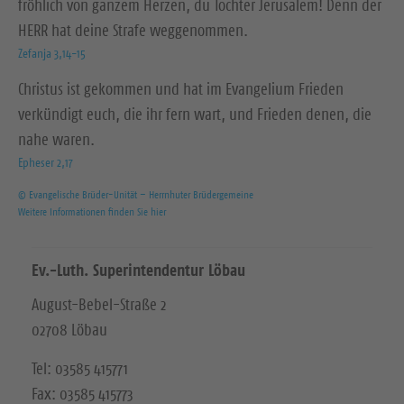
fröhlich von ganzem Herzen, du Tochter Jerusalem! Denn der
HERR hat deine Strafe weggenommen.
Zefanja 3,14-15
Christus ist gekommen und hat im Evangelium Frieden
verkündigt euch, die ihr fern wart, und Frieden denen, die
nahe waren.
Epheser 2,17
© Evangelische Brüder-Unität – Herrnhuter Brüdergemeine
Weitere Informationen finden Sie hier
Ev.-Luth. Superintendentur Löbau
August-Bebel-Straße 2
02708 Löbau
Tel: 03585 415771
Fax: 03585 415773