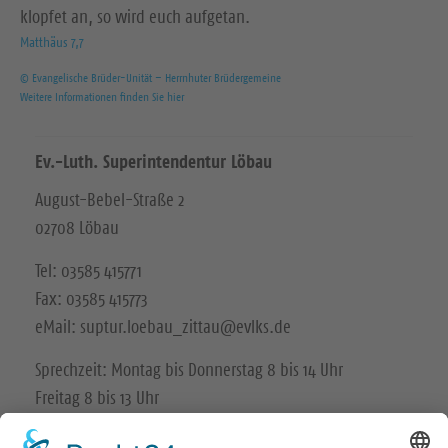
klopfet an, so wird euch aufgetan.
Matthäus 7,7
© Evangelische Brüder-Unität – Herrnhuter Brüdergemeine
Weitere Informationen finden Sie hier
Ev.-Luth. Superintendentur Löbau
August-Bebel-Straße 2
02708 Löbau
Tel: 03585 415771
Fax: 03585 415773
eMail: suptur.loebau_zittau@evlks.de
Sprechzeit: Montag bis Donnerstag 8 bis 14 Uhr
Freitag 8 bis 13 Uhr