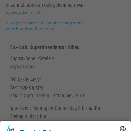
er zum Glauben an Gott gekommen war.
Apostelgeschichte 16,34
© Evangelische Brüder-Unität – Herrnhuter Brüdergemeine
Weitere Informationen finden Sie hier
Ev.-Luth. Superintendentur Löbau
August-Bebel-Straße 2
02708 Löbau
Tel: 03585 415771
Fax: 03585 415773
eMail: suptur.loebau_zittau@evlks.de
Sprechzeit: Montag bis Donnerstag 8 bis 14 Uhr
Freitag 8 bis 13 Uhr