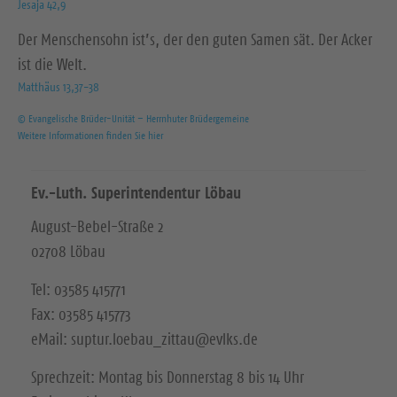
Jesaja 42,9
Der Menschensohn ist’s, der den guten Samen sät. Der Acker
ist die Welt.
Matthäus 13,37-38
© Evangelische Brüder-Unität – Herrnhuter Brüdergemeine
Weitere Informationen finden Sie hier
Ev.-Luth. Superintendentur Löbau
August-Bebel-Straße 2
02708 Löbau
Tel: 03585 415771
Fax: 03585 415773
eMail: suptur.loebau_zittau@evlks.de
Sprechzeit: Montag bis Donnerstag 8 bis 14 Uhr