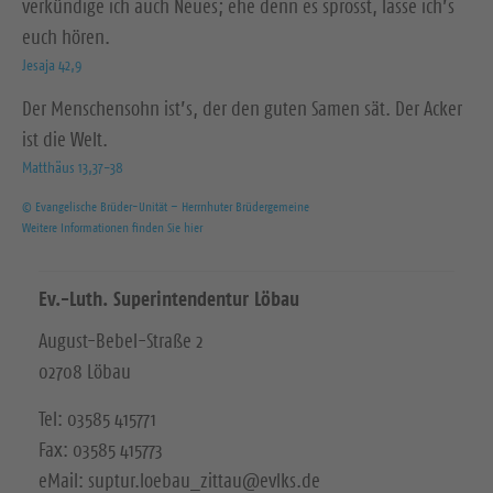
verkündige ich auch Neues; ehe denn es sprosst, lasse ich’s
euch hören.
Jesaja 42,9
Der Menschensohn ist’s, der den guten Samen sät. Der Acker
ist die Welt.
Matthäus 13,37-38
© Evangelische Brüder-Unität – Herrnhuter Brüdergemeine
Weitere Informationen finden Sie hier
Ev.-Luth. Superintendentur Löbau
August-Bebel-Straße 2
02708 Löbau
Tel: 03585 415771
Fax: 03585 415773
eMail: suptur.loebau_zittau@evlks.de