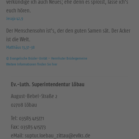
verkündige ich auch Neues; ehe denn es sprosst, lasse ich’s
euch hören.
Jesaja 42,9
Der Menschensohn ist’s, der den guten Samen sät. Der Acker
ist die Welt.
Matthäus 13,37-38
© Evangelische Brüder-Unität – Herrnhuter Brüdergemeine
Weitere Informationen finden Sie hier
Ev.-Luth. Superintendentur Löbau
August-Bebel-Straße 2
02708 Löbau
Tel: 03585 415771
Fax: 03585 415773
eMail: suptur.loebau_zittau@evlks.de