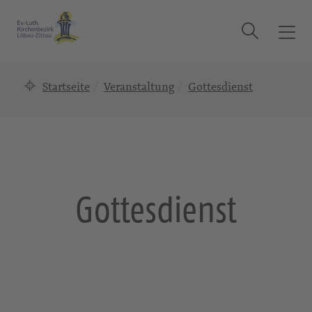
Suche
T
o
g
Startseite
Veranstaltung
Gottesdienst
g
l
e
n
a
v
i
Gottesdienst
g
a
t
i
o
n