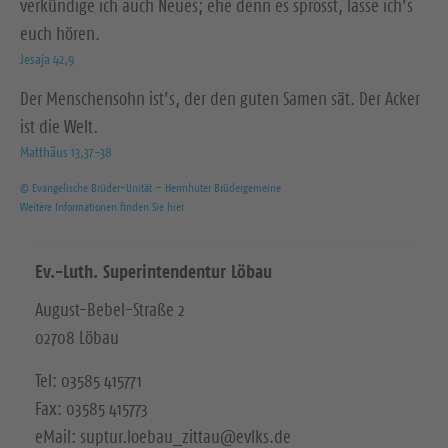
verkündige ich auch Neues; ehe denn es sprosst, lasse ich’s
euch hören.
Jesaja 42,9
Der Menschensohn ist’s, der den guten Samen sät. Der Acker
ist die Welt.
Matthäus 13,37-38
© Evangelische Brüder-Unität – Herrnhuter Brüdergemeine
Weitere Informationen finden Sie hier
Ev.-Luth. Superintendentur Löbau
August-Bebel-Straße 2
02708 Löbau
Tel: 03585 415771
Fax: 03585 415773
eMail: suptur.loebau_zittau@evlks.de