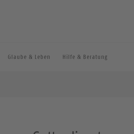
Glaube & Leben
Hilfe & Beratung