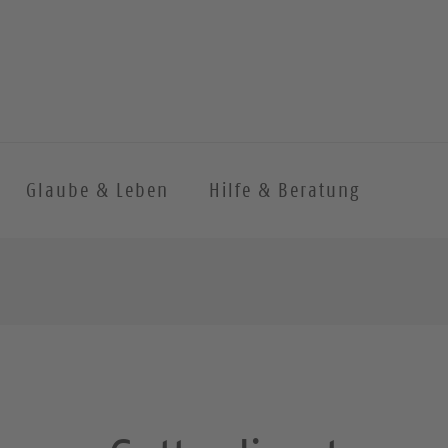
Glaube & Leben
Hilfe & Beratung