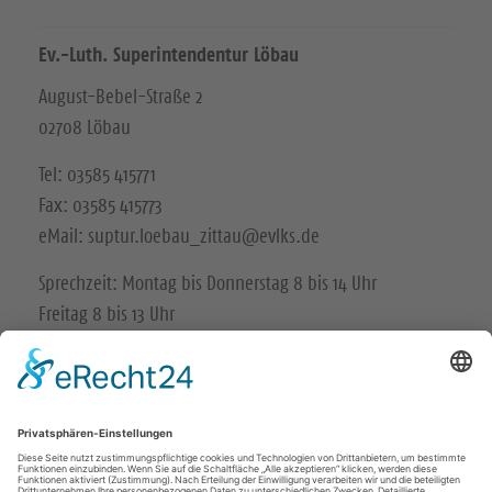
Ev.-Luth. Superintendentur Löbau
August-Bebel-Straße 2
02708 Löbau
Tel: 03585 415771
Fax: 03585 415773
eMail: suptur.loebau_zittau@evlks.de
Sprechzeit: Montag bis Donnerstag 8 bis 14 Uhr
Freitag 8 bis 13 Uhr