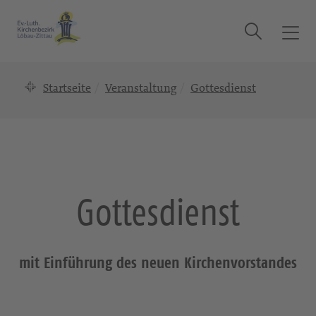
Suche
T
o
g
Startseite
Veranstaltung
Gottesdienst
g
l
e
n
a
v
i
Gottesdienst
g
a
t
i
mit Einführung des neuen Kirchenvorstandes
o
n