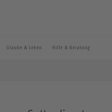
Glaube & Leben
Hilfe & Beratung