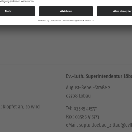
Ev.-Luth. Superintendentur Löb
August-Bebel-Straße 2
02708 Löbau
; klopfet an, so wird
Tel: 03585 415771
Fax: 03585 415773
eMail: suptur.loebau_zittau@evl