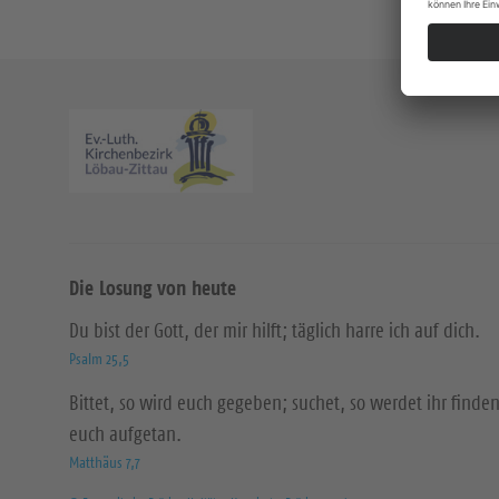
Die Losung von heute
Du bist der Gott, der mir hilft; täglich harre ich auf dich.
Psalm 25,5
Bittet, so wird euch gegeben; suchet, so werdet ihr finden
euch aufgetan.
Matthäus 7,7