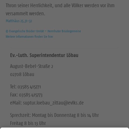
Thron seiner Herrlichkeit, und alle Völker werden vor ihm
versammelt werden.
Matthäus 25,31-32
© Evangelische Brüder-Unität – Herrnhuter Brüdergemeine
Weitere Informationen finden Sie hier
Ev.-Luth. Superintendentur Löbau
August-Bebel-Straße 2
02708 Löbau
Tel: 03585 415771
Fax: 03585 415773
eMail: suptur.loebau_zittau@evlks.de
Sprechzeit: Montag bis Donnerstag 8 bis 14 Uhr
Freitag 8 bis 13 Uhr