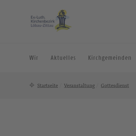
Wir
Aktuelles
Kirchgemeinden
Startseite
Veranstaltung
Gottesdienst