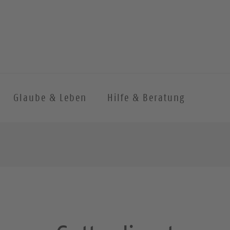
Glaube & Leben
Hilfe & Beratung