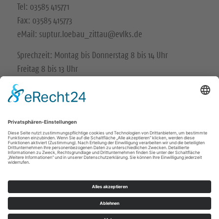
Tel: 03585 415771
Fax: 03585 415773
eMail: suptur.loebau_zittau@evlks.de
Sprechzeit: Montag bis Donnerstag 8 bis 14 Uhr
Freitag 8 bis 13 Uhr
Impressum
Datenschutz