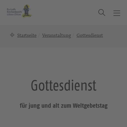
Suche
T
o
g
Startseite
Veranstaltung
Gottesdienst
g
l
e
n
a
v
i
Gottesdienst
g
a
t
i
für jung und alt zum Weltgebetstag
o
n