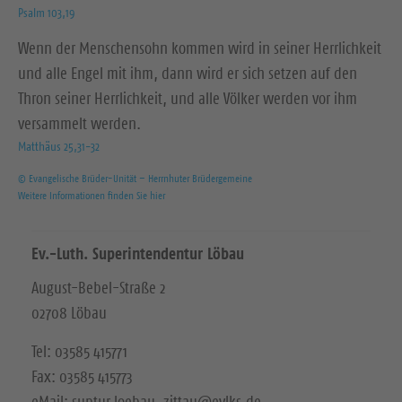
Psalm 103,19
Wenn der Menschensohn kommen wird in seiner Herrlichkeit
und alle Engel mit ihm, dann wird er sich setzen auf den
Thron seiner Herrlichkeit, und alle Völker werden vor ihm
versammelt werden.
Matthäus 25,31-32
© Evangelische Brüder-Unität – Herrnhuter Brüdergemeine
Weitere Informationen finden Sie hier
Ev.-Luth. Superintendentur Löbau
August-Bebel-Straße 2
02708 Löbau
Tel: 03585 415771
Fax: 03585 415773
eMail: suptur.loebau_zittau@evlks.de