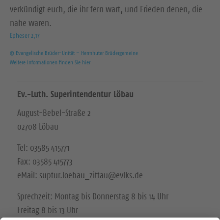
verkündigt euch, die ihr fern wart, und Frieden denen, die
nahe waren.
Epheser 2,17
© Evangelische Brüder-Unität – Herrnhuter Brüdergemeine
Weitere Informationen finden Sie hier
Ev.-Luth. Superintendentur Löbau
August-Bebel-Straße 2
02708 Löbau
Tel: 03585 415771
Fax: 03585 415773
eMail: suptur.loebau_zittau@evlks.de
Sprechzeit: Montag bis Donnerstag 8 bis 14 Uhr
Freitag 8 bis 13 Uhr