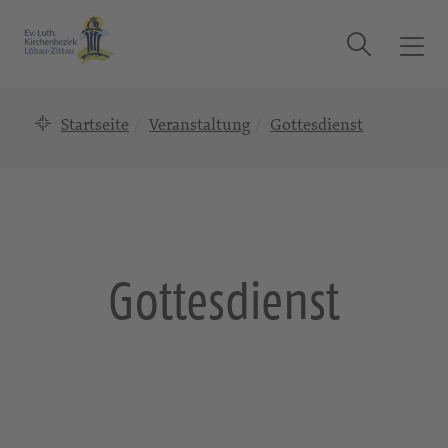
Suche
T
o
g
Startseite
Veranstaltung
Gottesdienst
g
l
e
n
a
v
i
Gottesdienst
g
a
t
i
o
n