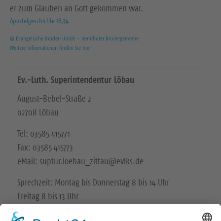
er zum Glauben an Gott gekommen war.
Apostelgeschichte 16,34
© Evangelische Brüder-Unität – Herrnhuter Brüdergemeine
Weitere Informationen finden Sie hier
Ev.-Luth. Superintendentur Löbau
August-Bebel-Straße 2
02708 Löbau
Tel: 03585 415771
Fax: 03585 415773
eMail: suptur.loebau_zittau@evlks.de
Sprechzeit: Montag bis Donnerstag 8 bis 14 Uhr
Freitag 8 bis 13 Uhr