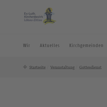
Wir
Aktuelles
Kirchgemeinden
Startseite
Veranstaltung
Gottesdienst