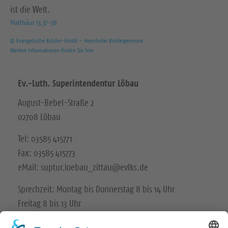
ist die Welt.
Matthäus 13,37-38
© Evangelische Brüder-Unität – Herrnhuter Brüdergemeine
Weitere Informationen finden Sie hier
Ev.-Luth. Superintendentur Löbau
August-Bebel-Straße 2
02708 Löbau
Tel: 03585 415771
Fax: 03585 415773
eMail: suptur.loebau_zittau@evlks.de
Sprechzeit: Montag bis Donnerstag 8 bis 14 Uhr
Freitag 8 bis 13 Uhr