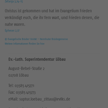
Zefanja 3,14-15
Christus ist gekommen und hat im Evangelium Frieden
verkündigt euch, die ihr fern wart, und Frieden denen, die
nahe waren.
Epheser 2,17
© Evangelische Brüder-Unität – Herrnhuter Brüdergemeine
Weitere Informationen finden Sie hier
Ev.-Luth. Superintendentur Löbau
August-Bebel-Straße 2
02708 Löbau
Tel: 03585 415771
Fax: 03585 415773
eMail: suptur.loebau_zittau@evlks.de