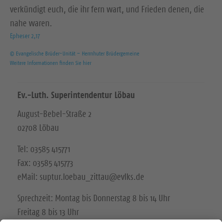
verkündigt euch, die ihr fern wart, und Frieden denen, die
nahe waren.
Epheser 2,17
© Evangelische Brüder-Unität – Herrnhuter Brüdergemeine
Weitere Informationen finden Sie hier
Ev.-Luth. Superintendentur Löbau
August-Bebel-Straße 2
02708 Löbau
Tel: 03585 415771
Fax: 03585 415773
eMail: suptur.loebau_zittau@evlks.de
Sprechzeit: Montag bis Donnerstag 8 bis 14 Uhr
Freitag 8 bis 13 Uhr