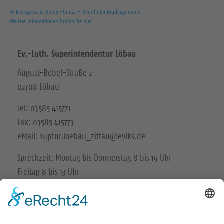
© Evangelische Brüder-Unität – Herrnhuter Brüdergemeine
Weitere Informationen finden Sie hier
Ev.-Luth. Superintendentur Löbau
August-Bebel-Straße 2
02708 Löbau
Tel: 03585 415771
Fax: 03585 415773
eMail: suptur.loebau_zittau@evlks.de
Sprechzeit: Montag bis Donnerstag 8 bis 14 Uhr
Freitag 8 bis 13 Uhr