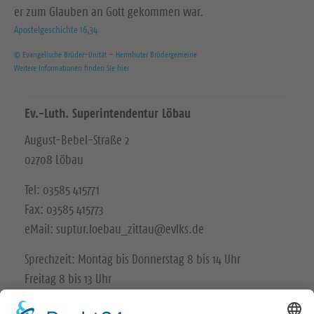
er zum Glauben an Gott gekommen war.
Apostelgeschichte 16,34
© Evangelische Brüder-Unität – Herrnhuter Brüdergemeine
Weitere Informationen finden Sie hier
Ev.-Luth. Superintendentur Löbau
August-Bebel-Straße 2
02708 Löbau
Tel: 03585 415771
Fax: 03585 415773
eMail: suptur.loebau_zittau@evlks.de
Sprechzeit: Montag bis Donnerstag 8 bis 14 Uhr
Freitag 8 bis 13 Uhr