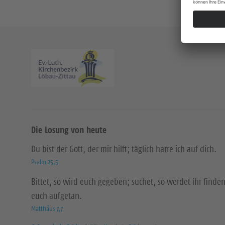
Die Losung von heute
Du bist der Gott, der mir hilft; täglich harre ich auf dich.
Psalm 25,5
Bittet, so wird euch gegeben; suchet, so werdet ihr finden
euch aufgetan.
Matthäus 7,7