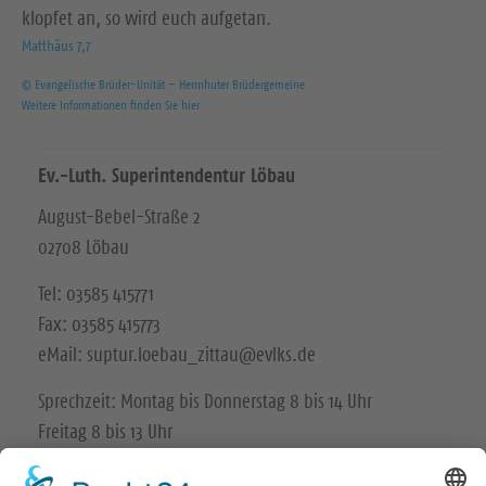
klopfet an, so wird euch aufgetan.
Matthäus 7,7
© Evangelische Brüder-Unität – Herrnhuter Brüdergemeine
Weitere Informationen finden Sie hier
Ev.-Luth. Superintendentur Löbau
August-Bebel-Straße 2
02708 Löbau
Tel: 03585 415771
Fax: 03585 415773
eMail: suptur.loebau_zittau@evlks.de
Sprechzeit: Montag bis Donnerstag 8 bis 14 Uhr
Freitag 8 bis 13 Uhr