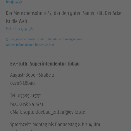
Jesaja 42,9
Der Menschensohn ist’s, der den guten Samen sät. Der Acker
ist die Welt.
Matthäus 13,37-38
© Evangelische Brüder-Unität – Herrnhuter Brüdergemeine
Weitere Informationen finden Sie hier
Ev.-Luth. Superintendentur Löbau
August-Bebel-Straße 2
02708 Löbau
Tel: 03585 415771
Fax: 03585 415773
eMail: suptur.loebau_zittau@evlks.de
Sprechzeit: Montag bis Donnerstag 8 bis 14 Uhr