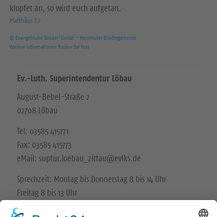
klopfet an, so wird euch aufgetan.
Matthäus 7,7
© Evangelische Brüder-Unität – Herrnhuter Brüdergemeine
Weitere Informationen finden Sie hier
Ev.-Luth. Superintendentur Löbau
August-Bebel-Straße 2
02708 Löbau
Tel: 03585 415771
Fax: 03585 415773
eMail: suptur.loebau_zittau@evlks.de
Sprechzeit: Montag bis Donnerstag 8 bis 14 Uhr
Freitag 8 bis 13 Uhr