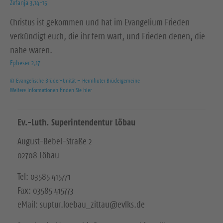
Zefanja 3,14-15
Christus ist gekommen und hat im Evangelium Frieden
verkündigt euch, die ihr fern wart, und Frieden denen, die
nahe waren.
Epheser 2,17
© Evangelische Brüder-Unität – Herrnhuter Brüdergemeine
Weitere Informationen finden Sie hier
Ev.-Luth. Superintendentur Löbau
August-Bebel-Straße 2
02708 Löbau
Tel: 03585 415771
Fax: 03585 415773
eMail: suptur.loebau_zittau@evlks.de