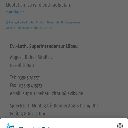
klopfet an, so wird euch aufgetan.
Matthäus 7,7
© Evangelische Brüder-Unität – Herrnhuter Brüdergemeine
Weitere Informationen finden Sie hier
Ev.-Luth. Superintendentur Löbau
August-Bebel-Straße 2
02708 Löbau
Tel: 03585 415771
Fax: 03585 415773
eMail: suptur.loebau_zittau@evlks.de
Sprechzeit: Montag bis Donnerstag 8 bis 14 Uhr
Freitag 8 bis 13 Uhr