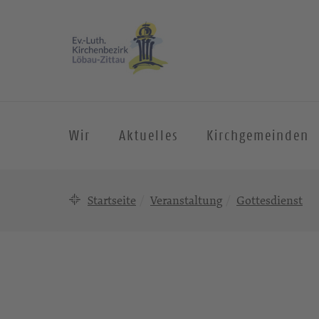
Wir
Aktuelles
Kirchgemeinden
Startseite
Veranstaltung
Gottesdienst