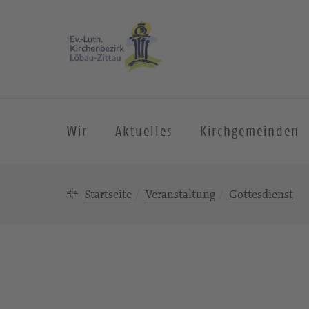
Wir
Aktuelles
Kirchgemeinden
Startseite
Veranstaltung
Gottesdienst