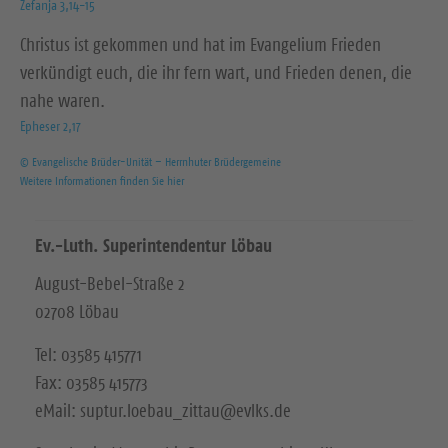
Zefanja 3,14-15
Christus ist gekommen und hat im Evangelium Frieden
verkündigt euch, die ihr fern wart, und Frieden denen, die
nahe waren.
Epheser 2,17
© Evangelische Brüder-Unität – Herrnhuter Brüdergemeine
Weitere Informationen finden Sie hier
Ev.-Luth. Superintendentur Löbau
August-Bebel-Straße 2
02708 Löbau
Tel: 03585 415771
Fax: 03585 415773
eMail: suptur.loebau_zittau@evlks.de